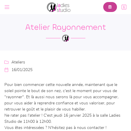



6 Av. Pierre Leroux,
23000 Guéret
Atelier Rayonnement
05 44 30 00 61

Ateliers

16/01/2025
Pour bien commencer cette nouvelle année, maintenant que le

Adresse email de réception
soleil pointe le bout de son nez, c'est le moment pour vous de
"rayonner". Et là aussi nous serons là pour vous accompagner,
En cochant cette case, vous consentez à recevoir nos propositions commerciales à
pour vous aider à reprendre confiance et vous valoriser, pour
l'adresse email indiqué ci-dessus. Vous pouvez vous désinscrire à tout moment en
utilisant
le formulaire de désinscription
.
retrouver le goût et le plaisir de vous habiller.
Ne rater pas l'atelier ! C'est jeudi 16 janvier 2025 à la salle Ladies
INSCRIPTION
Studio de 11h00 à 12h00.
Vous êtes intéressées ? N'hésitez pas à nous contacter !