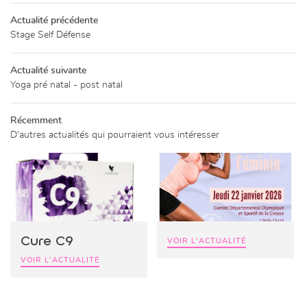
PACE BIEN-ÊTRE
Actualité précédente
Stage Self Défense
05 44 30 00 
ITÉS EXTÉRIEURES
Actualité suivante
Yoga pré natal - post natal
CATALOGUE
ALERIE PHOTOS
Récemment
Restez infor
D'autres actualités qui pourraient vous intéresser
LIVRE D’OR
INSCRIPTION NEWSL
ACTUALITÉS
Rejoignez-nou
CONTACT
Cure C9
VOIR L'ACTUALITÉ
VOIR L'ACTUALITÉ