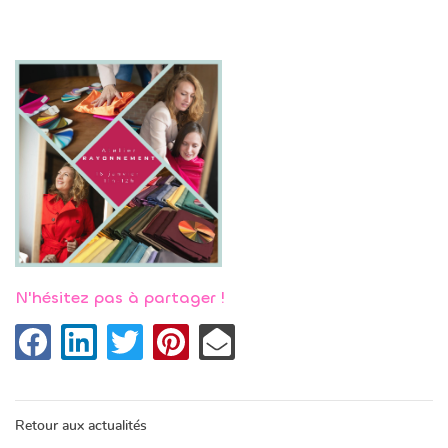
N'hésitez pas à partager !
Réservez un c
ACCUEIL

RÉSERV
VI PERSONNALISÉ
Retour aux actualités
Une questio
URS COLLECTIFS