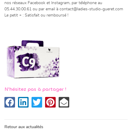
nos réseaux Facebook et Instagram, par téléphone au
05.44.30.00.61 ou par email à contact@ladies-studio-gueret.com
Le petit + : Satisfait ou remboursé !
N'hésitez pas à partager !
Réservez un c
ACCUEIL

RÉSERV
VI PERSONNALISÉ
Une questio
URS COLLECTIFS
Retour aux actualités