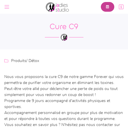



6 Av. Pierre Leroux,
23000 Guéret
Cure C9
05 44 30 00 61

Produits
/ Détox
Nous vous proposons la cure C9 de notre gamme Forever qui vous
permettra de purifier votre organisme en éliminant les toxines.

Adresse email de réception
Peut-être votre allié pour déclencher une perte de poids ou tout
simplement pour vous redonner un coup de boost !
En cochant cette case, vous consentez à recevoir nos propositions commerciales à
Programme de 9 jours accompagné d'activités physiques et
l'adresse email indiqué ci-dessus. Vous pouvez vous désinscrire à tout moment en
utilisant
le formulaire de désinscription
.
sportives.
Accompagnement personnalisé en groupe pour plus de motivation
INSCRIPTION
et pour répondre à toutes vos questions durant le programme.
Vous souhaitez en savoir plus ? N'hésitez pas nous contacter sur