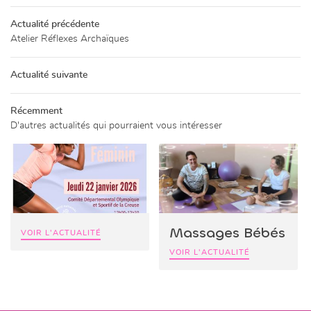
PACE BIEN-ÊTRE
Actualité précédente
Atelier Réflexes Archaïques
05 44 30 00 
ITÉS EXTÉRIEURES
Actualité suivante
CATALOGUE
Récemment
ALERIE PHOTOS
Restez infor
D'autres actualités qui pourraient vous intéresser
LIVRE D’OR
INSCRIPTION NEWSL
ACTUALITÉS
Rejoignez-nou
CONTACT
Massages Bébés
VOIR L'ACTUALITÉ
VOIR L'ACTUALITÉ