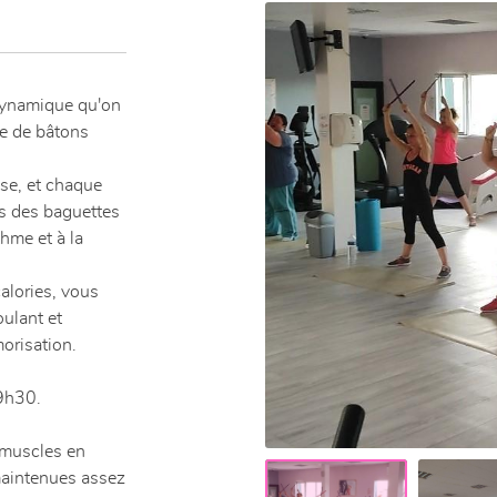
nt en
 dynamique qu'on
de de bâtons
nse, et chaque
s des baguettes
thme et à la
alories, vous
ulant et
orisation.
19h30.
s muscles en
maintenues assez