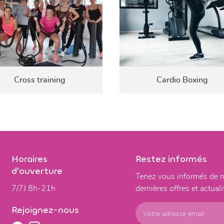
Cross training
Cardio Boxing
Horaires
Restez informés
d'ouverture
Tenez vous informés de 
7/7J 8h-21h
dernières offres et actuali
Rejoignez-nous