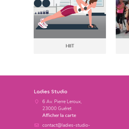
HIIT
Ladies Studio
6 Av. Pierre Leroux,
23000 Guéret
Afficher la carte