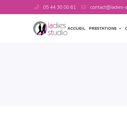
05 44 30 00 61
6 Av. Pierre Leroux,
23000 Guéret
05 44 30 00 61
ACCUEIL
PRESTATIONS

Adresse email de réception
En cochant cette case, vous consentez à recevoir nos propositions commercia