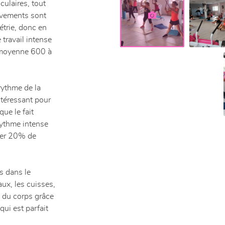
ulaires, tout
uvements sont
étrie, donc en
 travail intense
n moyenne 600 à
 rythme de la
intéressant pour
ue le fait
 rythme intense
tuer 20% de
s dans le
aux, les cuisses,
s du corps grâce
ui est parfait