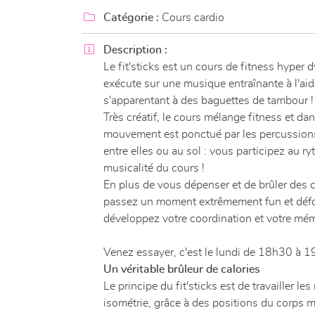
l'adresse email indiqué ci-dessus. Vous pouvez vous désinscrire à tout mome
utilisant
le formulaire de désinscription

.
Catégorie :
Cours cardio

Description :
INSCRIPTION
Le fit'sticks est un cours de fitness hyper
exécute sur une musique entraînante à l'ai
s'apparentant à des baguettes de tambour !
Très créatif, le cours mélange fitness et da
mouvement est ponctué par les percussion
entre elles ou au sol : vous participez au ry
musicalité du cours !
En plus de vous dépenser et de brûler des c
passez un moment extrêmement fun et défo
développez votre coordination et votre mém
Venez essayer, c'est le lundi de 18h30 à 
Un véritable brûleur de calories
Le principe du fit'sticks est de travailler le
isométrie, grâce à des positions du corps 