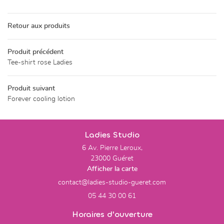
CATALOGUE
Retour aux produits
ALERIE PHOTOS
Restez infor
Produit précédent
LIVRE D’OR
Tee-shirt rose Ladies
INSCRIPTION NEWSL
ACTUALITÉS
Produit suivant
Rejoignez-nou
Forever cooling lotion
CONTACT
Ladies Studio
6 Av. Pierre Leroux,
23000 Guéret
Afficher la carte
05 44 30 00 61
Horaires d'ouverture