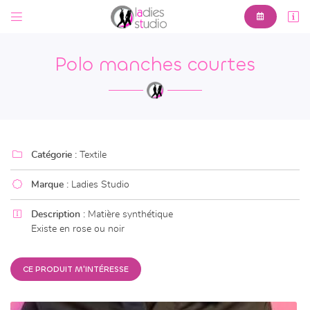



6 Av. Pierre Leroux,
23000 Guéret
Polo manches courtes
05 44 30 00 61

Catégorie :
Textile

Marque :
Ladies Studio

Adresse email de réception

Description :
Matière synthétique
Existe en rose ou noir
En cochant cette case, vous consentez à recevoir nos propositions commerciales à
l'adresse email indiqué ci-dessus. Vous pouvez vous désinscrire à tout moment en
utilisant
le formulaire de désinscription
.
CE PRODUIT M'INTÉRESSE
INSCRIPTION